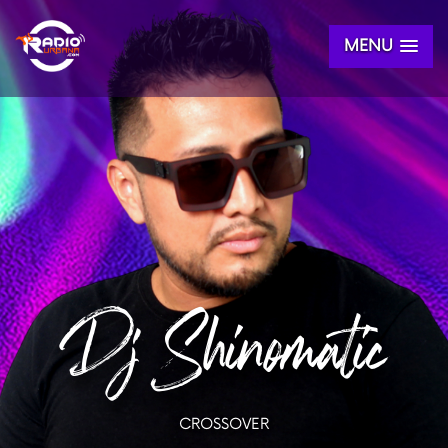
MENU
Dj Shinomatic
CROSSOVER