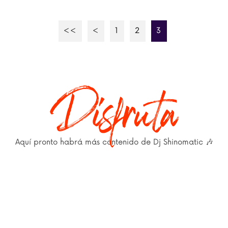
<<
<
1
2
3
Disfruta
Aquí pronto habrá más contenido de Dj Shinomatic 🎶